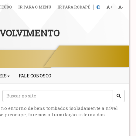
TEÚDO
IR PARA O MENU
IR PARA RODAPÉ
+
-
NVOLVIMENTO
EIS
FALE CONOSCO
 no entorno de bens tombados isoladamente a nível
se preocupe, faremos a tramitação interna das