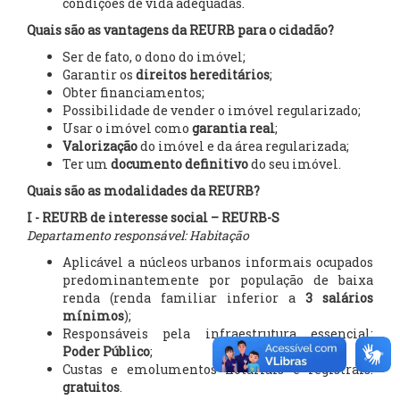
condições de vida adequadas.
Quais são as vantagens da REURB para o cidadão?
Ser de fato, o dono do imóvel;
Garantir os
direitos hereditários
;
Obter financiamentos;
Possibilidade de vender o imóvel regularizado;
Usar o imóvel como
garantia real
;
Valorização
do imóvel e da área regularizada;
Ter um
documento definitivo
do seu imóvel.
Quais são as modalidades da REURB?
I - REURB de interesse social – REURB-S
Departamento responsável: Habitação
Aplicável a núcleos urbanos informais ocupados
predominantemente por população de baixa
renda (renda familiar inferior a
3 salários
mínimos
);
Responsáveis pela infraestrutura essencial:
Poder Público
;
Custas e emolumentos notariais e registrais:
gratuitos
.