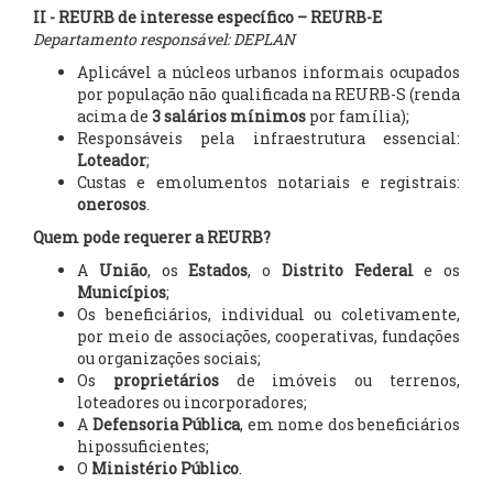
II - REURB de interesse específico – REURB-E
Departamento responsável: DEPLAN
Aplicável a núcleos urbanos informais ocupados
por população não qualificada na REURB-S (renda
acima de
3 salários mínimos
por família);
Responsáveis pela infraestrutura essencial:
Loteador
;
Custas e emolumentos notariais e registrais:
onerosos
.
Quem pode requerer a REURB?
A
União
, os
Estados
, o
Distrito Federal
e os
Municípios
;
Os beneficiários, individual ou coletivamente,
por meio de associações, cooperativas, fundações
ou organizações sociais;
Os
proprietários
de imóveis ou terrenos,
loteadores ou incorporadores;
A
Defensoria Pública
, em nome dos beneficiários
hipossuficientes;
O
Ministério Público
.