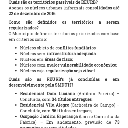
Quais são os territórios passíveis de REURB?
Apenas os núcleos urbanos informais
consolidados até
22 de dezembro de 2016
.
Como são definidos os territórios a serem
regularizados?
O Município define os territórios priorizados com base
em critérios como:
Núcleos objeto de
conflitos fundiários
;
Núcleos sem
infraestrutura adequada
;
Núcleos em
áreas de risco
;
Núcleos com
maior vulnerabilidade econômica
;
Núcleos cuja
regularização seja viável
.
Quais são as REURB’s já concluídas e em
desenvolvimento pela SMDUH?
Residencial Dom Luciano
(Antônio Pereira) –
Concluída, com
34 títulos entregues
;
Residencial Vila Alegre
(Cachoeira do Campo) –
Concluída, com
96 títulos entregues
;
Ocupação Jardim Esperança
(bairro Caminho da
Fábrica) – Em andamento, previsão de
73
ocupantes
a serem titulados;