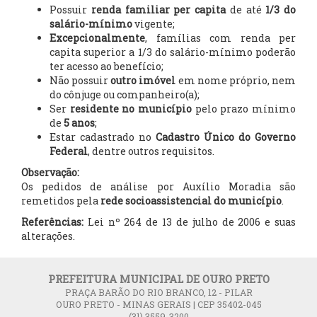
Possuir
renda familiar per capita
de até
1/3 do
salário-mínimo
vigente;
Excepcionalmente
, famílias com renda per
capita superior a 1/3 do salário-mínimo poderão
ter acesso ao benefício;
Não possuir
outro imóvel
em nome próprio, nem
do cônjuge ou companheiro(a);
Ser
residente no município
pelo prazo mínimo
de
5 anos
;
Estar cadastrado no
Cadastro Único do Governo
Federal
, dentre outros requisitos.
Observação:
Os pedidos de análise por Auxílio Moradia são
remetidos pela
rede socioassistencial do município
.
Referências:
Lei nº 264 de 13 de julho de 2006 e suas
alterações.
PREFEITURA MUNICIPAL DE OURO PRETO
PRAÇA BARÃO DO RIO BRANCO, 12 - PILAR
OURO PRETO - MINAS GERAIS | CEP 35402-045
(31) 3559-3200