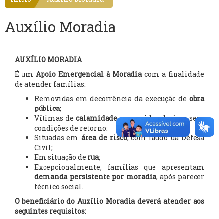
Auxílio Moradia
AUXÍLIO MORADIA
É um
Apoio Emergencial à Moradia
com a finalidade
de atender famílias:
Removidas em decorrência da execução de
obra
pública
;
Vítimas de
calamidade
, removidas de área sem
condições de retorno;
Situadas em
área de risco
, com laudo da Defesa
Civil;
Em situação de
rua
;
Excepcionalmente, famílias que apresentam
demanda persistente por moradia
, após parecer
técnico social.
O beneficiário do Auxílio Moradia deverá atender aos
seguintes requisitos: