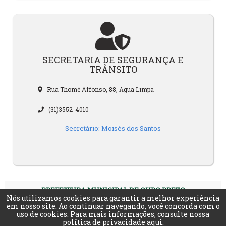
SECRETARIA DE SEGURANÇA E
TRÂNSITO
Rua Thomé Affonso, 88, Agua Limpa
(31)3552-4010
Secretário: Moisés dos Santos
PREFEITURA MUNICIPAL DE OURO PRETO
PRAÇA BARÃO DO RIO BRANCO, 12 - PILAR
Nós utilizamos cookies para garantir a melhor experiência
OURO PRETO - MINAS GERAIS | CEP 35400-000
em nosso site. Ao continuar navegando, você concorda com o
TEL: (31) 3559-3200
uso de cookies. Para mais informações, consulte nossa
Horário de funcionamento
política de privacidade aqui
.
Segunda à sexta-feira, 9:00 às 18:00