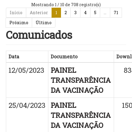
Mostrando 1 / 10 de 708 registro(s)
Início
Anterior
1
2
3
4
5
…
71
Próximo
Último
Comunicados
Data
Documento
Downl
12/05/2023
PAINEL
83
TRANSPARÊNCIA
DA VACINAÇÃO
25/04/2023
PAINEL
15
TRANSPARÊNCIA
DA VACINAÇÃO