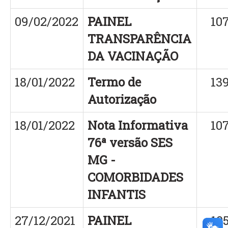
09/02/2022
PAINEL
10
TRANSPARÊNCIA
DA VACINAÇÃO
18/01/2022
Termo de
13
Autorização
18/01/2022
Nota Informativa
10
76ª versão SES
MG -
COMORBIDADES
INFANTIS
27/12/2021
PAINEL
10