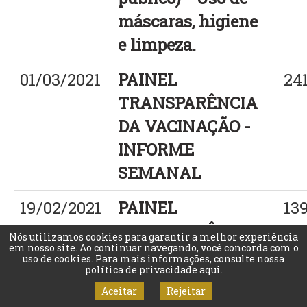
máscaras, higiene
e limpeza.
01/03/2021
PAINEL
24
TRANSPARÊNCIA
DA VACINAÇÃO -
INFORME
SEMANAL
19/02/2021
PAINEL
13
TRANSPARÊNCIA
Nós utilizamos cookies para garantir a melhor experiência
em nosso site. Ao continuar navegando, você concorda com o
DA VACINAÇÃO -
uso de cookies. Para mais informações, consulte nossa
política de privacidade aqui
.
INFORME
Aceitar
Rejeitar
SEMANAL