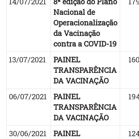
14/07/2021
8ª edição do Plano
17
Nacional de
Operacionalização
da Vacinação
contra a COVID-19
13/07/2021
PAINEL
16
TRANSPARÊNCIA
DA VACINAÇÃO
06/07/2021
PAINEL
19
TRANSPARÊNCIA
DA VACINAÇÃO
30/06/2021
PAINEL
12