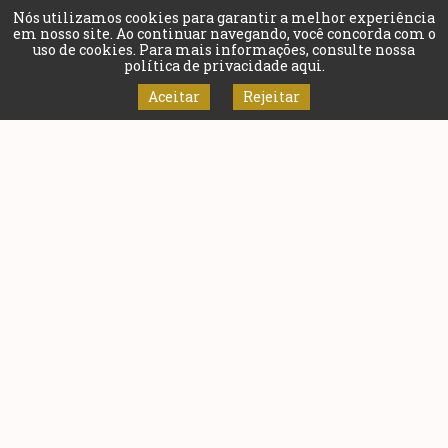
Nós utilizamos cookies para garantir a melhor experiência
em nosso site. Ao continuar navegando, você concorda com o
uso de cookies. Para mais informações, consulte nossa
política de privacidade aqui
.
Aceitar
Rejeitar
Ouro Preto avança no Ideb
2025 e alcança melhor
resultado da história nos
anos finais
Ouro Preto alcançou, em 2025, os melhores resultados de
sua história nos anos finais do ensino fundamental no
Índice de Desenvolvimento da Educação Básica (Ideb),
divulgado nesta semana pelo Ministério da Educação
(MEC). A rede municipal marcou 4,9 pontos nessa etapa, a
maior nota já registrada pelo município desde a criação