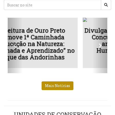
 de Ouro Preto
Divulgados os vence
ª Caminhada
Concurso de Fotog
na Natureza:
anos Patrimô
Aprendizado” no
Humanidade: Ol
s Andorinhas
Lugares
Mais Notícias
UNIDADES DE CONSERVAÇÃO