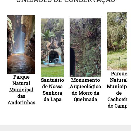
Parque
Parque
Santuário
Monumento
Natural
Natural
de Nossa
Arqueológico
Municipal
Municipal
Senhora
do Morro da
de
das
da Lapa
Queimada
Cachoeira
Andorinhas
do Campo