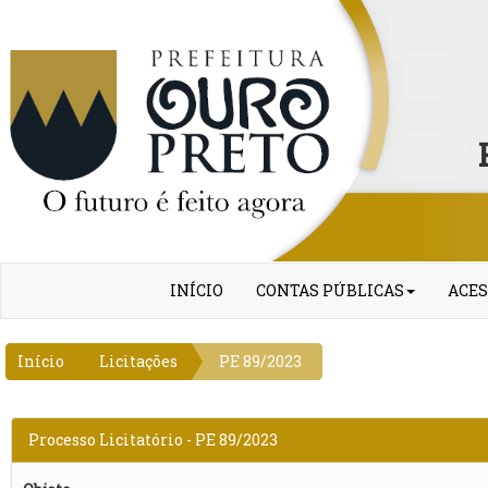
INÍCIO
CONTAS PÚBLICAS
ACES
Início
Licitações
PE 89/2023
Processo Licitatório - PE 89/2023