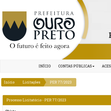
INÍCIO
CONTAS PÚBLICAS
ACES
Início
Licitações
PER 77/2023
Processo Licitatório - PER 77/2023