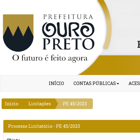
INÍCIO
CONTAS PÚBLICAS
ACES
Início
Licitações
PE 45/2023
Processo Licitatório - PE 45/2023