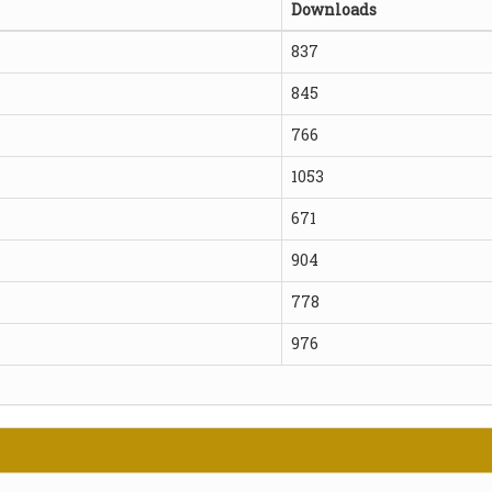
Downloads
837
845
766
1053
671
904
778
976