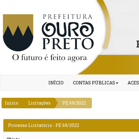
INÍCIO
CONTAS PÚBLICAS
ACES
Início
Licitações
PE 69/2022
Processo Licitatório - PE 69/2022