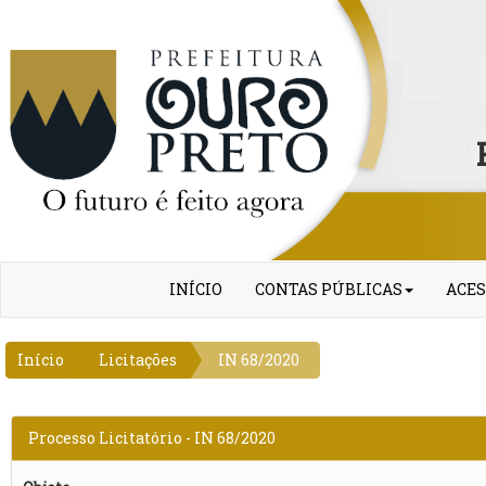
INÍCIO
CONTAS PÚBLICAS
ACES
Início
Licitações
IN 68/2020
Processo Licitatório - IN 68/2020