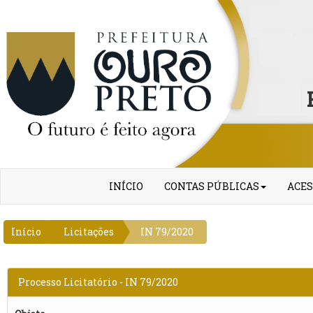
INÍCIO
CONTAS PÚBLICAS
ACES
Início
Licitações
IN 79/2020
Processo Licitatório - IN 79/2020