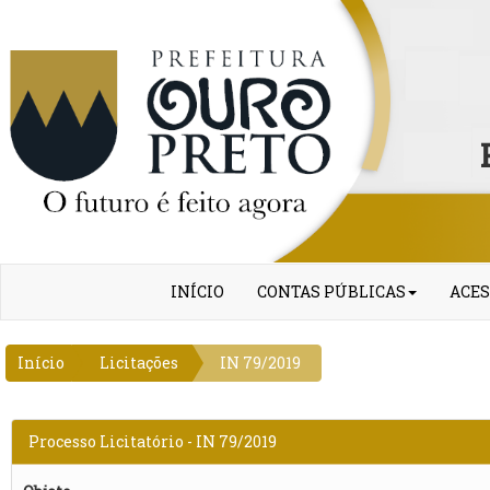
INÍCIO
CONTAS PÚBLICAS
ACES
Início
Licitações
IN 79/2019
Processo Licitatório - IN 79/2019