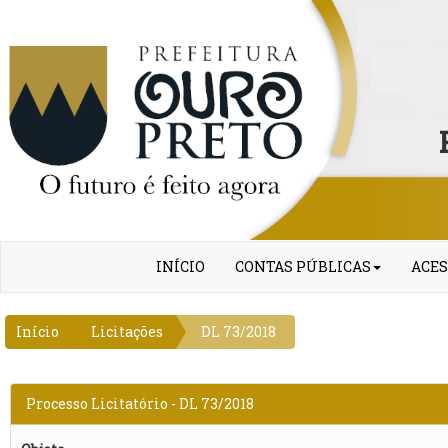
INÍCIO
CONTAS PÚBLICAS
ACES
Início
Licitações
DL 73/2018
Processo Licitatório - DL 73/2018