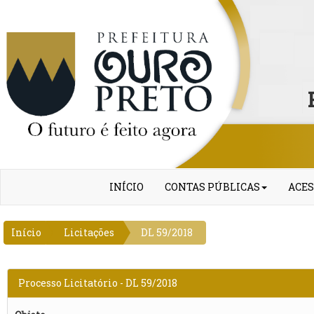
INÍCIO
CONTAS PÚBLICAS
ACES
Início
Licitações
DL 59/2018
Processo Licitatório - DL 59/2018