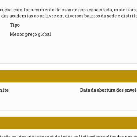
cução, com fornecimento de mão de obra capacitada, materiais
das academias ao ar livre em diversos bairros da sede e distrit
Tipo
Menor preço global
mite
Data da abertura dos enve
issão ao vivo via internet de todas as licitações realizadas nos 