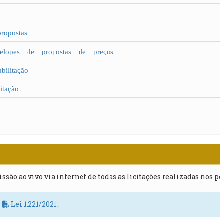
opostas
lopes de propostas de preços
litação
tação
issão ao vivo via internet de todas as licitações realizadas nos 
a
Lei 1.221/2021
.