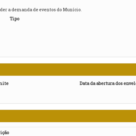
nder a demanda de eventos do Munício.
Tipo
mite
Data da abertura dos enve
ição