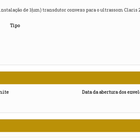
stalação de 1(um) transdutor convexo para o ultrassom Claris 2
Tipo
mite
Data da abertura dos enve