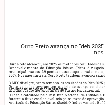
Ouro Preto avança no Ideb 2025 
nos 
Ouro Preto alcançou, em 2025, os melhores resultados de s
Desenvolvimento da Educação Básica (Ideb), divulgad
municipal marcou 4,9 pontos nessa etapa, a maior nota j
2007. Nos anos iniciais, Ouro Preto também avançou, saindo
O MEC divulgou, nesta semana, os resultados do Ideb 2025,
Preto, os dados revelam um cenário de avanço consiste
Evolução acima da média histórica
iniciais quanto nos anos finais do ensino fundamental.
O Ideb é calculado pelo Instituto Nacional de Estudos e 
fatores: o fluxo escolar, avaliado pelas taxas de aprovaç
Avaliação da Educação Básica (Saeb). O índice varia de 0 