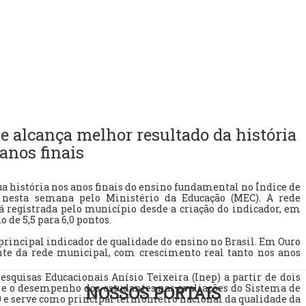
e alcança melhor resultado da história
anos finais
ua história nos anos finais do ensino fundamental no Índice de
o nesta semana pelo Ministério da Educação (MEC). A rede
á registrada pelo município desde a criação do indicador, em
 de 5,5 para 6,0 pontos.
 principal indicador de qualidade do ensino no Brasil. Em Ouro
nte da rede municipal, com crescimento real tanto nos anos
Pesquisas Educacionais Anísio Teixeira (Inep) a partir de dois
ão, e o desempenho dos estudantes nas avaliações do Sistema de
NOSSOS PORTAIS
a 10 e serve como principal termômetro nacional da qualidade da