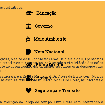
s avaliativos:
Educação
Governo
Meio Ambiente
Nota Nacional
as, o salto de 0,5 ponto nos anos iniciais e de 0,3 ponto nos
 crescimento expressivo, reforçando a efetividade das ações
Plano Diretor
lete no desempenho das unidades escolares, com destaque para
pio.
iniciais, e a Escola Municipal Dr. Alves de Brito, com 6,0 nos
Procon
 as escolas públicas do município de Ouro Preto, municipais e
Segurança e Trânsito
 a evolução ao longo do tempo: Ouro Preto vem reduzindo a