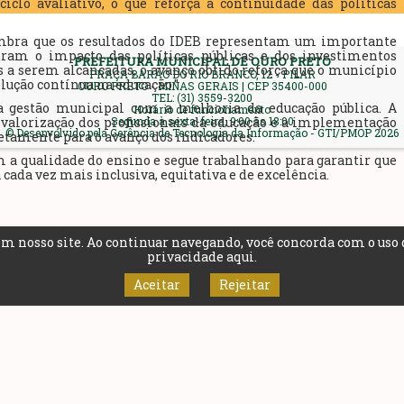
clo avaliativo, o que reforça a continuidade das políticas
lembra que os resultados do IDEB representam um importante
ram o impacto das políticas públicas e dos investimentos
PREFEITURA MUNICIPAL DE OURO PRETO
a serem alcançadas, o avanço obtido reforça que o município
PRAÇA BARÃO DO RIO BRANCO, 12 - PILAR
lução contínua na educação.”
OURO PRETO - MINAS GERAIS | CEP 35400-000
TEL: (31) 3559-3200
a gestão municipal com a melhoria da educação pública. A
Horário de funcionamento
Segunda à sexta-feira, 9:00 às 18:00
 valorização dos profissionais da educação e a implementação
© Desenvolvido pela Gerência de Tecnologia da Informação - GTI/PMOP 2026
retamente para o avanço dos indicadores.
 a qualidade do ensino e segue trabalhando para garantir que
cada vez mais inclusiva, equitativa e de excelência.
m nosso site. Ao continuar navegando, você concorda com o uso 
privacidade aqui
.
Ver m
Aceitar
Rejeitar
publicação: 06/08/2026