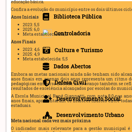
educação básica.
Confira a evolução do município entre os dois últimos ciclo
Biblioteca Pública
Anos Iniciais
2023: 5,5
2025: 6,0
Controladoria
Meta estabelecida: 6,3
Anos Finais
Cultura e Turismo
2023: 4,6
2025: 4,9
Meta estabelecida: 5,5
Dados Abertos
Embora as metas nacionais ainda não tenham sido alcançad
anos finais em apenas dois anos representa um ritmo de
Defesa Civil
pedagógicas em curso na rede. Esse avanço também se ref
resultados de excelência alcançados por escolas do municí
A Escola Municipal Renê Giannetti, com nota 8,0 nos anos 
Desenvolvimento Social
anos finais, apresentaram os maiores índices entre todas
estaduais.
Desenvolvimento Urbano
Meta nacional cada vez mais próxima
O indicador mais relevante para a gestão municipal é