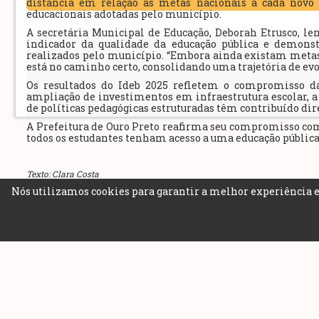
distância em relação às metas nacionais a cada novo ci
educacionais adotadas pelo município.
A secretária Municipal de Educação, Deborah Etrusco, 
indicador da qualidade da educação pública e demonst
realizados pelo município. “Embora ainda existam metas 
está no caminho certo, consolidando uma trajetória de evo
Os resultados do Ideb 2025 refletem o compromisso d
ampliação de investimentos em infraestrutura escolar, a
de políticas pedagógicas estruturadas têm contribuído di
A Prefeitura de Ouro Preto reafirma seu compromisso com
todos os estudantes tenham acesso a uma educação pública 
Texto: Clara Costa
Nós utilizamos cookies para garantir a melhor experiência e
Revisão: Victor Stutz
Data de 