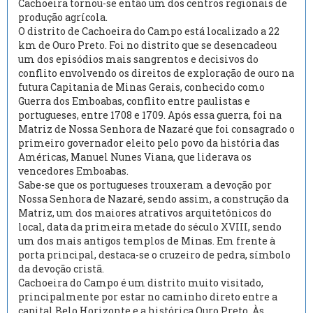
Cachoeira tornou-se então um dos centros regionais de
produção agrícola.
O distrito de Cachoeira do Campo está localizado a 22
km de Ouro Preto. Foi no distrito que se desencadeou
um dos episódios mais sangrentos e decisivos do
conflito envolvendo os direitos de exploração de ouro na
futura Capitania de Minas Gerais, conhecido como
Guerra dos Emboabas, conflito entre paulistas e
portugueses, entre 1708 e 1709. Após essa guerra, foi na
Matriz de Nossa Senhora de Nazaré que foi consagrado o
primeiro governador eleito pelo povo da história das
Américas, Manuel Nunes Viana, que liderava os
vencedores Emboabas.
Sabe-se que os portugueses trouxeram a devoção por
Nossa Senhora de Nazaré, sendo assim, a construção da
Matriz, um dos maiores atrativos arquitetônicos do
local, data da primeira metade do século XVIII, sendo
um dos mais antigos templos de Minas. Em frente à
porta principal, destaca-se o cruzeiro de pedra, símbolo
da devoção cristã.
Cachoeira do Campo é um distrito muito visitado,
principalmente por estar no caminho direto entre a
capital Belo Horizonte e a histórica Ouro Preto. Às