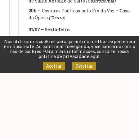
de Santo Antônio do Salto
(Gastronomia)
20h
– Costuras Poéticas pelo Fio da Voz – Casa
da Ópera
(Teatro)
31/07 – Sexta-feira
14h
– Oficina Tapete + Arte
(Educação)
Nós utilizamos cookies para garantir a melhor experiência
em nosso site. Ao continuar navegando, você concorda com o
20h
– Orquestra Filarmônica de Minas Gerais
uso de cookies. Para mais informações, consulte nossa
– Praça Tiradentes
(Música)
política de privacidade aqui
.
Aceitar
Rejeitar
Álbum de fotos
PREFEITURA MUNICIPAL DE OURO PRETO