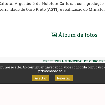
Cultura. A gestão é da Holofote Cultural, com produção 
eira Idade de Ouro Preto (AGTI), e realização do Ministér
Álbum de fotos
PREFEITURA MUNICIPAL DE OURO PR
PRAÇA BARÃO DO RIO BRANCO, 12 - PILA
m nosso site. Ao continuar navegando, você concorda com o uso 
OURO PRETO - MINAS GERAIS | CEP 35400-
TEL: (31) 3559-3200
privacidade aqui
.
Horário de funcionamento
Segunda à sexta-feira, 9:00 às 18:00
Aceitar
Rejeitar
© Desenvolvido pela Gerência de Tecnologia da Informação