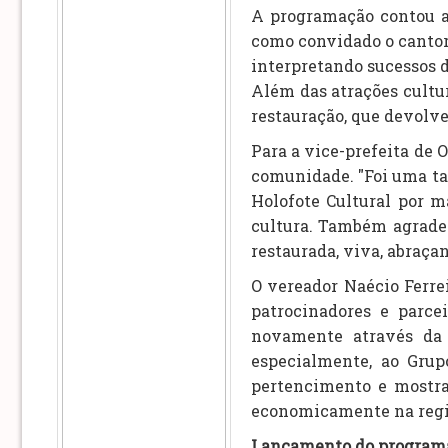
A programação contou a
como convidado o cantor 
interpretando sucessos d
Além das atrações cultur
restauração, que devolve
Para a vice-prefeita de 
comunidade. "Foi uma tar
Holofote Cultural por m
cultura. Também agradeç
restaurada, viva, abraça
O vereador Naécio Ferre
patrocinadores e parc
novamente através da c
especialmente, ao Gru
pertencimento e mostra
economicamente na regiã
Lançamento do programa