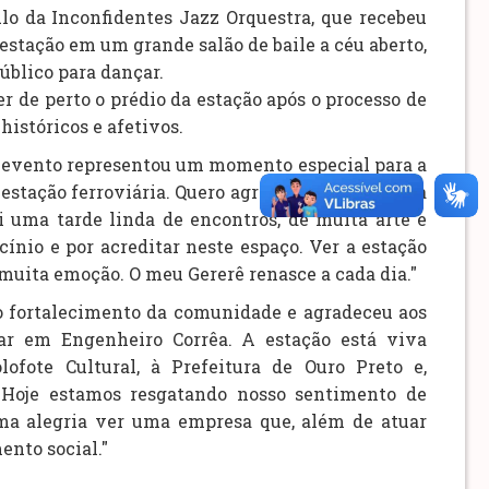
 da Inconfidentes Jazz Orquestra, que recebeu
stação em um grande salão de baile a céu aberto,
úblico para dançar.
r de perto o prédio da estação após o processo de
istóricos e afetivos.
 o evento representou um momento especial para a
stação ferroviária. Quero agradecer de coração à
 uma tarde linda de encontros, de muita arte e
nio e por acreditar neste espaço. Ver a estação
 muita emoção. O meu Gererê renasce a cada dia."
 o fortalecimento da comunidade e agradeceu aos
ar em Engenheiro Corrêa. A estação está viva
fote Cultural, à Prefeitura de Ouro Preto e,
 Hoje estamos resgatando nosso sentimento de
uma alegria ver uma empresa que, além de atuar
nto social."