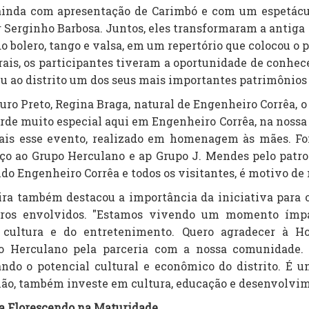
inda com apresentação de Carimbó e com um espetáculo
Serginho Barbosa. Juntos, eles transformaram a antiga e
o bolero, tango e valsa, em um repertório que colocou o p
ais, os participantes tiveram a oportunidade de conhece
u ao distrito um dos seus mais importantes patrimônios h
Ouro Preto, Regina Braga, natural de Engenheiro Corrêa,
de muito especial aqui em Engenheiro Corrêa, na nossa e
ais esse evento, realizado em homenagem às mães. Foi
o ao Grupo Herculano e ap Grupo J. Mendes pelo patrocí
ndo Engenheiro Corrêa e todos os visitantes, é motivo de
ira também destacou a importância da iniciativa para
eiros envolvidos. "Estamos vivendo um momento ímp
ultura e do entretenimento. Quero agradecer à Holo
po Herculano pela parceria com a nossa comunidade.
ndo o potencial cultural e econômico do distrito. É 
o, também investe em cultura, educação e desenvolvime
 Florescendo na Maturidade