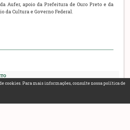
da Aufer, apoio da Prefeitura de Ouro Preto e da
io da Cultura e Governo Federal.
ETO
R
de cookies. Para mais informações, consulte nossa
política de
000
 - GTI/PMOP 2026