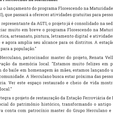
o lançamento do programa Florescendo na Maturidade, 
I), que passará a oferecer atividades gratuitas para pess
representante da AGTI, o projeto já é consolidado na se
ciar muito em breve o programa Florescendo na Maturi
stica, artesanato, pintura, letramento digital e atividad
e agora amplia seu alcance para os distritos. A estação
para a população."
Herculano, patrocinador master do projeto, Renata Ve
ação da memória local. "Estamos muito felizes em p
m do baile em homenagem às mães, estamos lançando um
comunidade. A Herculano busca estar próxima das pessoas 
ia. Ver este espaço restaurado e cheio de vida mostr
ocal."
tegra o projeto de restauração da Estação Ferroviária d
ocial do patrimônio histórico, transformando o antig
va conta com patrocínio master do Grupo Herculano e 