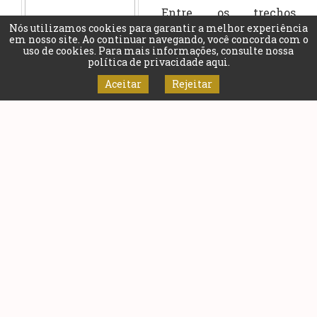
Entre os trechos
Nós utilizamos cookies para garantir a melhor experiência
contemplados com as
em nosso site. Ao continuar navegando, você concorda com o
obras estão a BR-356,
uso de cookies. Para mais informações, consulte nossa
política de privacidade aqui
.
MG 262 e MG 329, que
receberão intervenções
Aceitar
Rejeitar
com áreas de escape,
ponto de parada e
descanso,
acostamentos,
correções de curvas,
terceiras faixas,
passarelas, contorno e
balança para pesagem
de caminhões e
carretas em
movimento.
Também estiveram