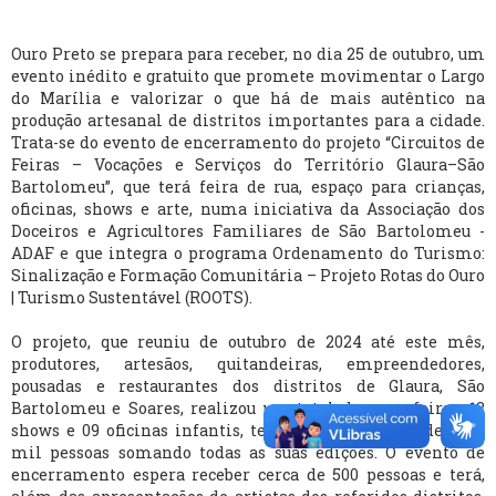
Ouro Preto se prepara para receber, no dia 25 de outubro, um
evento inédito e gratuito que promete movimentar o Largo
do Marília e valorizar o que há de mais autêntico na
produção artesanal de distritos importantes para a cidade.
Trata-se do evento de encerramento do projeto “Circuitos de
Feiras – Vocações e Serviços do Território Glaura–São
Bartolomeu”, que terá feira de rua, espaço para crianças,
oficinas, shows e arte, numa iniciativa da Associação dos
Doceiros e Agricultores Familiares de São Bartolomeu -
ADAF e que integra o programa Ordenamento do Turismo:
Sinalização e Formação Comunitária – Projeto Rotas do Ouro
| Turismo Sustentável (ROOTS).
O projeto, que reuniu de outubro de 2024 até este mês,
produtores, artesãos, quitandeiras, empreendedores,
pousadas e restaurantes dos distritos de Glaura, São
Bartolomeu e Soares, realizou um total de nove feiras, 12
shows e 09 oficinas infantis, tendo recebido mais de 2000
mil pessoas somando todas as suas edições. O evento de
encerramento espera receber cerca de 500 pessoas e terá,