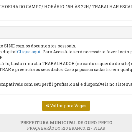
OEIRA DO CAMPO/ HORÁRIO: 15H ÀS 22H/ TRABALHAR ESCALA 6
 SINE com os documentos pessoais.
o digital
Clique aqui
. Para Acessá-lo será necessário fazer login 
E.
ssá-lo, basta ir na aba TRABALHADOR (no canto esquerdo do site
RAR e preencha os seus dados. Caso já possua cadastro em qualq
ompatíveis com seu perfil profissional e disponíveis no sistema
Voltar para Vagas
PREFEITURA MUNICIPAL DE OURO PRETO
PRAÇA BARÃO DO RIO BRANCO, 12 - PILAR