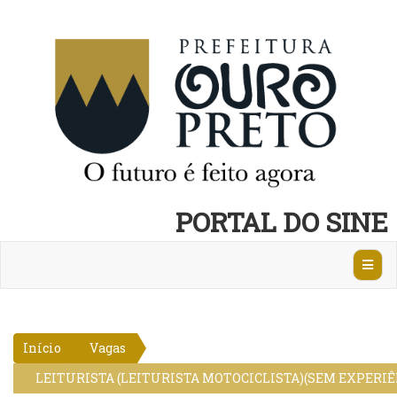
PORTAL DO SINE
Abrir
Nave
Início
Vagas
LEITURISTA (LEITURISTA MOTOCICLISTA)(SEM EXPERIÊ