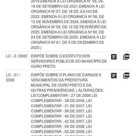
2019.EMENDA À LEI ORGÂNICA N° 56, DE
19 DE SETEMBRO DE 2021.EMENDA À LEI
ORGÂNICA Nº 57, DE 18 DE JULHO DE
2022. EMENDA À LEI ORGÂNICA Nº 58, DE
13 DE NOVEMBRO DE 2024. EMENDA À LEI
ORGÂNICA Nº 59, DE 12 DE FEVEREIRO DE
2025. EMENDA À LEI ORGÂNICA Nº 60, DE
24 DE SETEMBRO DE 2025. EMENDA À LEI
ORGÂNICA Nº 61, DE 4 DE DEZEMBRO DE
2025.)
LC - 2 / 2000
DISPÕE SOBRE O ESTATUTO DOS
article
picture_as_pdf
SERVIDORES PÚBLICOS DO MUNICÍPIO DE
OURO PRETO.
LC - 21 /
DISPÕE SOBRE O PLANO DE CARGOS E
article
picture_as_pdf
2006
VENCIMENTOS DA PREFEITURA
MUNICIPAL DE OURO PRETO E DA
OUTRAS PROVIDÊNCIAS. ( ALTERAÇÕES:
LEI COMPLEMENTAR - 27 DE 2006 LEI
COMPLEMENTAR - 28 DE 2006, LEI
COMPLEMENTAR - 31 DE 2007, LEI
COMPLEMENTAR - 36 DE 2007, LEI
COMPLEMENTAR - 40 DE 2007, LEI
COMPLEMENTAR - 42 DE 2007, LEI
COMPLEMENTAR - 59 DE 2008, LEI
COMPLEMENTAR - 62 DE 2009, LEI