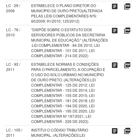
LC - 29 /
ESTABELECE O PLANO DIRETOR DO
article
picture_as_pdf
2006
MUNICÍPIO DE OURO PRETO(ALTERADA
PELAS LEIS COMPLEMENTARES NºS:
60/2009; 91/2010; 125/2012)
LC - 76 /
"DISPÕE SOBRE O ESTATUTO DOS
article
picture_as_pdf
2010
SERVIDORES PÚBLICOS DA SECRETARIA
MUNICIPAL DE EDUCAÇÃO." (ALTERAÇÕES
:LEI COMPLEMENTAR - 84 DE 2010, LEI
COMPLEMENTAR - 101 DE 2011, LEI
COMPLEMENTAR - 214 DE 2022)
LC - 93 /
ESTABELECE NORMAS E CONDIÇÕES
article
picture_as_pdf
2011
PARA O PARCELAMENTO, A OCUPAÇÃO E
O USO DO SOLO URBANO NO MUNICÍPIO
DE OURO PRETO. (ALTERAÇÕES:LEI
COMPLEMENTAR - 125 DE 2012; LEI
COMPLEMENTAR - 153 DE 2014; LEI
COMPLEMENTAR - 155 DE 2015; LEI
COMPLEMENTAR - 181 DE 2018; LEI
COMPLEMENTAR - 194 DE 2020, LEI
COMPLEMENTAR - 195 DE 2020, LEI
COMPLEMENTAR Nº 197/2021, LEI
COMPLEMENTAR - 226 DE 2023)
LC - 105 /
INSTITUI O CÓDIGO TRIBUTÁRIO
article
picture_as_pdf
2011
MUNICIPAL. (ALTERAÇÕES:LEI