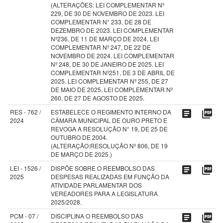
(ALTERAÇÕES: LEI COMPLEMENTAR Nº
229, DE 30 DE NOVEMBRO DE 2023. LEI
COMPLEMENTAR N° 233, DE 28 DE
DEZEMBRO DE 2023. LEI COMPLEMENTAR
Nº236, DE 11 DE MARÇO DE 2024. LEI
COMPLEMENTAR Nº 247, DE 22 DE
NOVEMBRO DE 2024. LEI COMPLEMENTAR
Nº 248, DE 30 DE JANEIRO DE 2025. LEI
COMPLEMENTAR Nº251, DE 3 DE ABRIL DE
2025. LEI COMPLEMENTAR Nº 255, DE 27
DE MAIO DE 2025. LEI COMPLEMENTAR Nº
260, DE 27 DE AGOSTO DE 2025.
RES - 762 /
ESTABELECE O REGIMENTO INTERNO DA
article
picture_as_pdf
2024
CÂMARA MUNICIPAL DE OURO PRETO E
REVOGA A RESOLUÇÃO N° 19, DE 25 DE
OUTUBRO DE 2004.
(ALTERAÇÃO:RESOLUÇÃO Nº 806, DE 19
DE MARÇO DE 2025.)
LEI - 1526 /
DISPÕE SOBRE O REEMBOLSO DAS
article
picture_as_pdf
2025
DESPESAS REALIZADAS EM FUNÇÃO DA
ATIVIDADE PARLAMENTAR DOS
VEREADORES PARA A LEGISLATURA
2025/2028.
PCM - 07 /
DISCIPLINA O REEMBOLSO DAS
article
picture_as_pdf