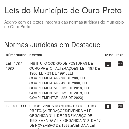
Leis do Município de Ouro Preto
Acervo com os textos integrais das normas jurídicas do município
de Ouro Preto.
Normas Jurídicas em Destaque
Número/Ano
Ementa
Texto
PDF
LEI - 178 /
INSTITUI O CÓDIGO DE POSTURAS DE
article
picture_as_pdf
1980
OURO PRETO ( ALTERAÇÕES: LEI - 187 DE
1980, LEI - 29 DE 1991, LEI
COMPLEMENTAR - 38 DE 200, LEI
COMPLEMENTAR - 49 DE 2008, LEI
COMPLEMENTAR - 132 DE 2013, LEI
COMPLEMENTAR - 189 DE 2019, LEI
COMPLEMENTAR - 225 DE 2023)
LO - 0 / 1990
LEI ORGÂNICA DO MUNICÍPIO DE OURO
article
picture_as_pdf
PRETO. (ALTERAÇÕES:EMENDA À LEI
ORGÂNICA Nº 1, DE 25 DE MARÇO DE
1993.EMENDA À LEI ORGÂNICA Nº 2, DE 17
DE NOVEMBRO DE 1993.EMENDA À LEI