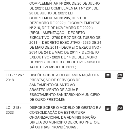
COMPLEMENTAR Nº 200, DE 20 DE JULHO
DE 2021; LEI COMPLEMENTAR N° 201, DE
20 DE JULHO DE 2021; LEI
COMPLEMENTAR Nº 205, DE 21 DE
DEZEMBRO DE 2022; LEI COMPLEMENTAR
Nº 216, DE 7 DE NOVEMBRO DE 2022.)
(REGULAMENTAÇÃO - DECRETO
EXECUTIVO - 2790 DE 27 DE OUTUBRO DE
2011 - DECRETO EXECUTIVO - 2635 DE 24
DE MAIO DE 2011 - DECRETO EXECUTIVO -
2634 DE 24 DE MAIO DE 2011 - DECRETO
EXECUTIVO - 2829 DE 14 DE DEZEMBRO
DE 2011 / DECRETO EXECUTIVO - 2828 DE
14 DE DEZEMBRO DE 2011 )
LEI - 1126 /
DISPÕE SOBRE A REGULAMENTAÇÃO DA
article
picture_as_pdf
2018
PRESTAÇÃO DE SERVIÇOS DE
SANEAMENTO QUANTO AO
ABASTECIMENTO DE ÁGUA E
ESGOTAMENTO SANITÁRIO NO MUNICÍPIO
DE OURO PRETO/MG
LC - 218 /
DISPÕE SOBRE O MODELO DE GESTÃO E A
article
picture_as_pdf
2023
CONSOLIDAÇÃO DA ESTRUTURA
ORGANIZACIONAL DA ADMINISTRAÇÃO
DIRETA DO MUNICÍPIO DE OURO PRETO E
DÁ OUTRAS PROVIDÊNCIAS .