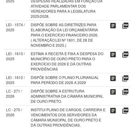
2025
DESPESAS REALIZADAS EM FUNÇÃO DA
ATIVIDADE PARLAMENTAR DOS
VEREADORES PARA A LEGISLATURA
2025/2028.
LEI - 1574 /
DISPÕE SOBRE AS DIRETRIZES PARA
article
picture_as_pdf
2025
ELABORAÇÃO DA LEI ORÇAMENTÁRIA
PARA O EXERCÍCIO FINANCEIRO 2026.
( ALTERAÇÃO:LEI Nº 1601, DE 28 DE
NOVEMBRO E 2025.)
LEI - 1613 /
ESTIMA A RECEITA E FIXA A DESPESA DO
article
picture_as_pdf
2025
MUNICÍPIO DE OURO PRETO PARA O
EXERCÍCIO DE 2026 E DÁ OUTRAS
PROVIDÊNCIAS
LEI - 1612 /
DISPÕE SOBRE O PLANO PLURIANUAL
article
picture_as_pdf
2025
PARA PERÍODO DE 2026 A 2029
LC - 271 /
DISPÕE SOBRE A ESTRUTURA
article
picture_as_pdf
2026
ADMINISTRATIVA DA CÂMARA MUNICIPAL
DE OURO PRETO.
LC - 270 /
INSTITUI PLANO DE CARGOS, CARREIRA E
article
picture_as_pdf
2026
VENCIMENTOS DOS SERVIDORES DA
CÂMARA MUNICIPAL DE OURO PRETO E
DÁ OUTRAS PROVIDÊNCIAS.